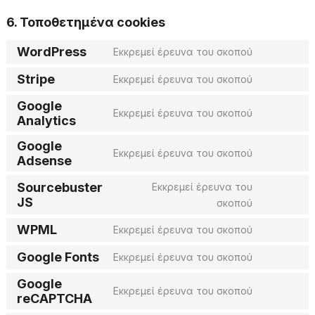
6. Τοποθετημένα cookies
WordPress
Εκκρεμεί έρευνα του σκοπού
Consent
to
Stripe
Εκκρεμεί έρευνα του σκοπού
service
Consent
wordpres
to
Google
service
Εκκρεμεί έρευνα του σκοπού
Consent
Analytics
stripe
to
Google
service
Εκκρεμεί έρευνα του σκοπού
google-
Consent
Adsense
analytics
to
service
Sourcebuster
Εκκρεμεί έρευνα του
google-
Consent
JS
σκοπού
adsense
to
service
WPML
Εκκρεμεί έρευνα του σκοπού
Consent
sourcebus
to
js
Google Fonts
Εκκρεμεί έρευνα του σκοπού
service
Consent
wpml
to
Google
service
Εκκρεμεί έρευνα του σκοπού
Consent
reCAPTCHA
google-
to