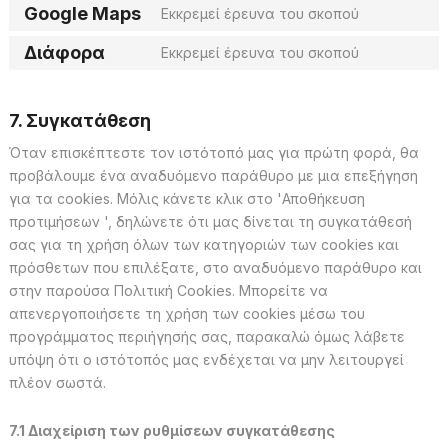
fonts
service
Google Maps
Εκκρεμεί έρευνα του σκοπού
Consent
google-
to
recaptcha
Διάφορα
Εκκρεμεί έρευνα του σκοπού
service
Consent
google-
to
maps
service
Διάφορα
7. Συγκατάθεση
Όταν επισκέπτεστε τον ιστότοπό μας για πρώτη φορά, θα
προβάλουμε ένα αναδυόμενο παράθυρο με μια επεξήγηση
για τα cookies. Μόλις κάνετε κλικ στο 'Αποθήκευση
προτιμήσεων ', δηλώνετε ότι μας δίνεται τη συγκατάθεσή
σας για τη χρήση όλων των κατηγοριών των cookies και
πρόσθετων που επιλέξατε, στο αναδυόμενο παράθυρο και
στην παρούσα Πολιτική Cookies. Μπορείτε να
απενεργοποιήσετε τη χρήση των cookies μέσω του
προγράμματος περιήγησής σας, παρακαλώ όμως λάβετε
υπόψη ότι ο ιστότοπός μας ενδέχεται να μην λειτουργεί
πλέον σωστά.
7.1 Διαχείριση των ρυθμίσεων συγκατάθεσης