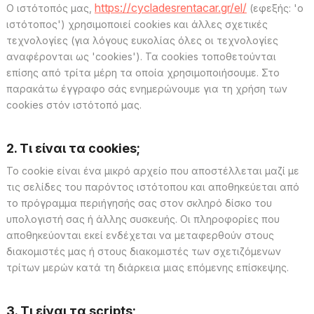
https://cycladesrentacar.gr/el/
Ο ιστότοπός μας,
(εφεξής: 'ο
ιστότοπος') χρησιμοποιεί cookies και άλλες σχετικές
τεχνολογίες (για λόγους ευκολίας όλες οι τεχνολογίες
αναφέρονται ως 'cookies'). Τα cookies τοποθετούνται
επίσης από τρίτα μέρη τα οποία χρησιμοποιήσουμε. Στο
παρακάτω έγγραφο σάς ενημερώνουμε για τη χρήση των
cookies στόν ιστότοπό μας.
2. Τι είναι τα cookies;
Το cookie είναι ένα μικρό αρχείο που αποστέλλεται μαζί με
τις σελίδες του παρόντος ιστότοπου και αποθηκεύεται από
το πρόγραμμα περιήγησής σας στον σκληρό δίσκο του
υπολογιστή σας ή άλλης συσκευής. Οι πληροφορίες που
αποθηκεύονται εκεί ενδέχεται να μεταφερθούν στους
διακομιστές μας ή στους διακομιστές των σχετιζόμενων
τρίτων μερών κατά τη διάρκεια μιας επόμενης επίσκεψης.
3. Τι είναι τα scripts;